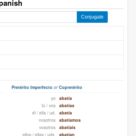
Spanish
Pretérito Imperfecto
or
Copretérito
yo
abatía
tú / vos
abatías
él / ella / ud.
abatía
nosotros
abatíamos
vosotros
abatíais
ellos / ellas / uds.
abatían