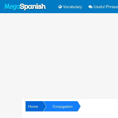
Vocabulary
Useful Phras
Home
Conjugation