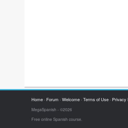
Home
Forum
Welcome
Terms of Use
Privacy 
·
·
·
·
MegaSpanish - ©2026
Free online Spanish course.