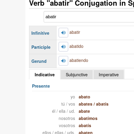
Verb "abatir" Conjugation in 
abatir
Infinitive
abatido
Participle
abatiendo
Gerund
Indicative
Subjunctive
Imperative
Presente
yo
abato
tú / vos
abates
/
abatís
él / ella / ud.
abate
nosotros
abatimos
vosotros
abatís
ellos / ellas / uds.
abaten