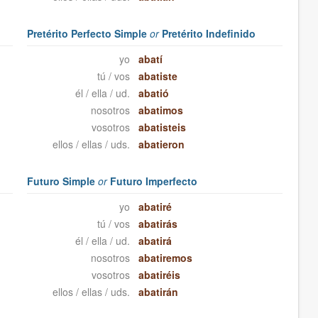
Pretérito Perfecto Simple
or
Pretérito Indefinido
yo
abatí
tú / vos
abatiste
él / ella / ud.
abatió
nosotros
abatimos
vosotros
abatisteis
ellos / ellas / uds.
abatieron
Futuro Simple
or
Futuro Imperfecto
yo
abatiré
tú / vos
abatirás
él / ella / ud.
abatirá
nosotros
abatiremos
vosotros
abatiréis
ellos / ellas / uds.
abatirán