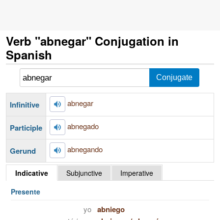
Verb "abnegar" Conjugation in
Spanish
abnegar
Infinitive
abnegado
Participle
abnegando
Gerund
Indicative
Subjunctive
Imperative
Presente
yo
abniego