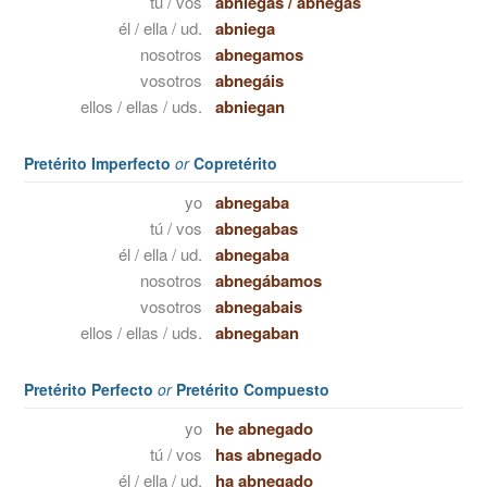
tú / vos
abniegas
/
abnegás
él / ella / ud.
abniega
nosotros
abnegamos
vosotros
abnegáis
ellos / ellas / uds.
abniegan
Pretérito Imperfecto
or
Copretérito
yo
abnegaba
tú / vos
abnegabas
él / ella / ud.
abnegaba
nosotros
abnegábamos
vosotros
abnegabais
ellos / ellas / uds.
abnegaban
Pretérito Perfecto
or
Pretérito Compuesto
yo
he abnegado
tú / vos
has abnegado
él / ella / ud.
ha abnegado