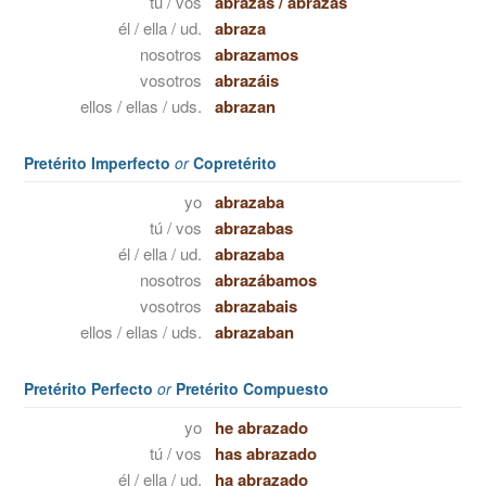
tú / vos
abrazas
/
abrazás
él / ella / ud.
abraza
nosotros
abrazamos
vosotros
abrazáis
ellos / ellas / uds.
abrazan
Pretérito Imperfecto
or
Copretérito
yo
abrazaba
tú / vos
abrazabas
él / ella / ud.
abrazaba
nosotros
abrazábamos
vosotros
abrazabais
ellos / ellas / uds.
abrazaban
Pretérito Perfecto
or
Pretérito Compuesto
yo
he abrazado
tú / vos
has abrazado
él / ella / ud.
ha abrazado