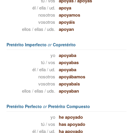
tú / vos
apoyas
/
apoyás
él / ella / ud.
apoya
nosotros
apoyamos
vosotros
apoyáis
ellos / ellas / uds.
apoyan
Pretérito Imperfecto
or
Copretérito
yo
apoyaba
tú / vos
apoyabas
él / ella / ud.
apoyaba
nosotros
apoyábamos
vosotros
apoyabais
ellos / ellas / uds.
apoyaban
Pretérito Perfecto
or
Pretérito Compuesto
yo
he apoyado
tú / vos
has apoyado
él / ella / ud.
ha apoyado