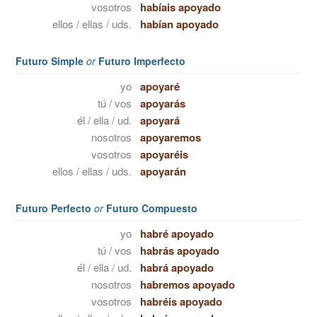
vosotros
habíais apoyado
ellos / ellas / uds.
habían apoyado
Futuro Simple
or
Futuro Imperfecto
yo
apoyaré
tú / vos
apoyarás
él / ella / ud.
apoyará
nosotros
apoyaremos
vosotros
apoyaréis
ellos / ellas / uds.
apoyarán
Futuro Perfecto
or
Futuro Compuesto
yo
habré apoyado
tú / vos
habrás apoyado
él / ella / ud.
habrá apoyado
nosotros
habremos apoyado
vosotros
habréis apoyado