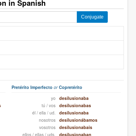
on in Spanish
Pretérito Imperfecto
or
Copretérito
yo
desilusionaba
s
tú / vos
desilusionabas
él / ella / ud.
desilusionaba
nosotros
desilusionábamos
vosotros
desilusionabais
ellos / ellas / uds.
desilusionaban