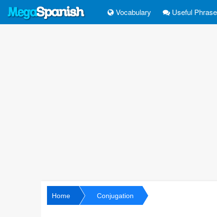
Vocabulary
Useful Phras
Home
Conjugation