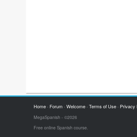
Home
Forum
Welcome
Terms of Use
Privacy 
·
·
·
·
MegaSpanish - ©2026
Free online Spanish course.