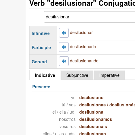
Verb "desilusionar" Conjugati
desilusionar
Infinitive
desilusionado
Participle
desilusionando
Gerund
Indicative
Subjunctive
Imperative
Presente
yo
desilusiono
tú / vos
desilusionas
/
desilusioná
él / ella / ud.
desilusiona
nosotros
desilusionamos
vosotros
desilusionáis
ellos / ellas / uds.
desilusionan