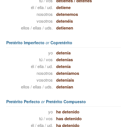
tú / vos
detienes
/
detenés
él / ella / ud.
detiene
nosotros
detenemos
vosotros
detenéis
ellos / ellas / uds.
detienen
Pretérito Imperfecto
or
Copretérito
yo
detenía
tú / vos
detenías
él / ella / ud.
detenía
nosotros
deteníamos
vosotros
deteníais
ellos / ellas / uds.
detenían
Pretérito Perfecto
or
Pretérito Compuesto
yo
he detenido
tú / vos
has detenido
él / ella / ud.
ha detenido