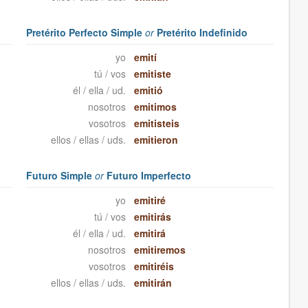
Pretérito Perfecto Simple
or
Pretérito Indefinido
yo
emití
tú / vos
emitiste
él / ella / ud.
emitió
nosotros
emitimos
vosotros
emitisteis
ellos / ellas / uds.
emitieron
Futuro Simple
or
Futuro Imperfecto
yo
emitiré
tú / vos
emitirás
él / ella / ud.
emitirá
nosotros
emitiremos
vosotros
emitiréis
ellos / ellas / uds.
emitirán