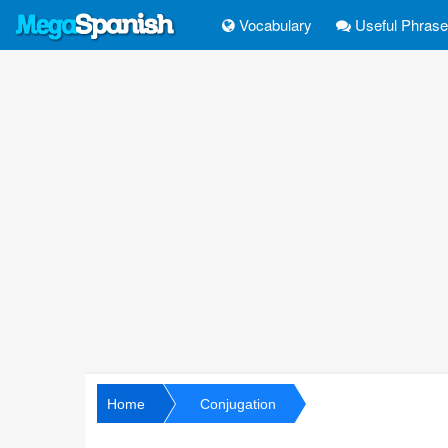
Vocabulary
Useful Phras
Home
Conjugation