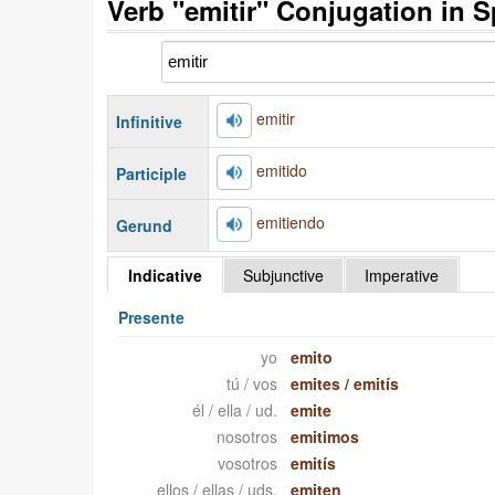
Verb "emitir" Conjugation in 
emitir
Infinitive
emitido
Participle
emitiendo
Gerund
Indicative
Subjunctive
Imperative
Presente
yo
emito
tú / vos
emites
/
emitís
él / ella / ud.
emite
nosotros
emitimos
vosotros
emitís
ellos / ellas / uds.
emiten