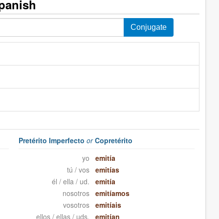
Spanish
Pretérito Imperfecto
or
Copretérito
yo
emitía
tú / vos
emitías
él / ella / ud.
emitía
nosotros
emitíamos
vosotros
emitíais
ellos / ellas / uds.
emitían