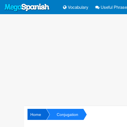
Vocabulary
Useful Phras
Home
Conjugation