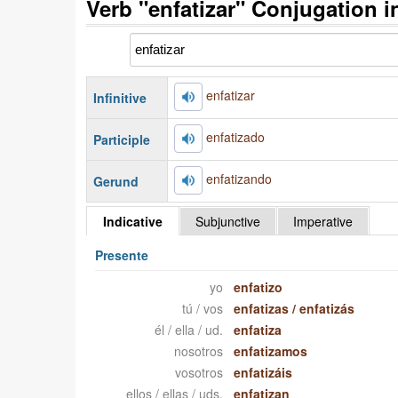
Verb "enfatizar" Conjugation 
enfatizar
Infinitive
enfatizado
Participle
enfatizando
Gerund
Indicative
Subjunctive
Imperative
Presente
yo
enfatizo
tú / vos
enfatizas
/
enfatizás
él / ella / ud.
enfatiza
nosotros
enfatizamos
vosotros
enfatizáis
ellos / ellas / uds.
enfatizan