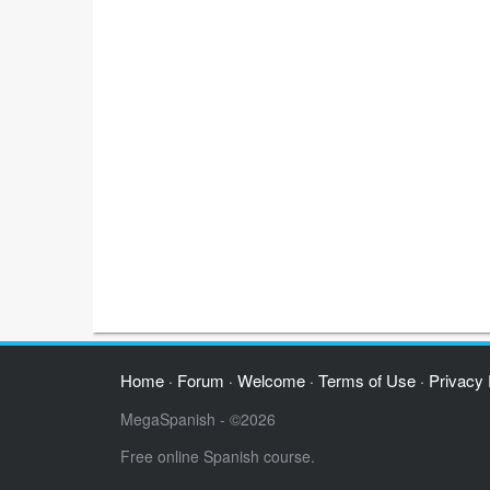
Home
Forum
Welcome
Terms of Use
Privacy 
·
·
·
·
MegaSpanish - ©2026
Free online Spanish course.