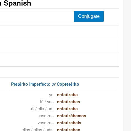
in Spanish
Pretérito Imperfecto
or
Copretérito
yo
enfatizaba
tú / vos
enfatizabas
él / ella / ud.
enfatizaba
nosotros
enfatizábamos
vosotros
enfatizabais
ellos / ellas / uds.
enfatizaban