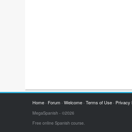
Home
Forum
Welcome
Terms of Use
Privacy 
·
·
·
·
MegaSpanish - ©2026
Free online Spanish course.