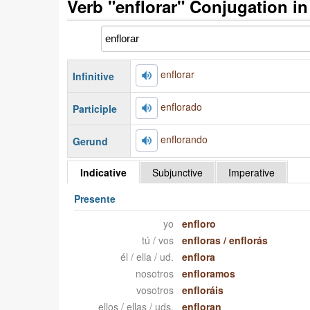
Verb "enflorar" Conjugation i
enflorar
Infinitive
enflorado
Participle
enflorando
Gerund
Indicative
Subjunctive
Imperative
Presente
yo
enfloro
tú / vos
enfloras
/
enflorás
él / ella / ud.
enflora
nosotros
enfloramos
vosotros
enfloráis
ellos / ellas / uds.
enfloran