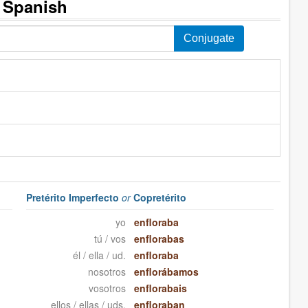
n Spanish
Pretérito Imperfecto
or
Copretérito
yo
enfloraba
tú / vos
enflorabas
él / ella / ud.
enfloraba
nosotros
enflorábamos
vosotros
enflorabais
ellos / ellas / uds.
enfloraban