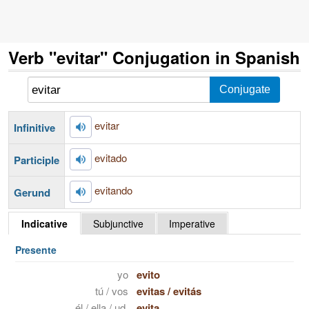
Verb "evitar" Conjugation in Spanish
evitar
Infinitive
evitado
Participle
evitando
Gerund
Indicative
Subjunctive
Imperative
Presente
yo
evito
tú / vos
evitas
/
evitás
él / ella / ud.
evita