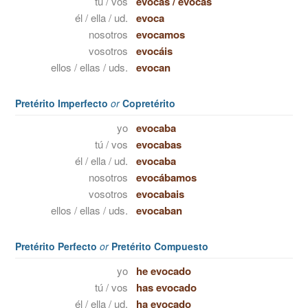
tú / vos
evocas
/
evocás
él / ella / ud.
evoca
nosotros
evocamos
vosotros
evocáis
ellos / ellas / uds.
evocan
Pretérito Imperfecto
or
Copretérito
yo
evocaba
tú / vos
evocabas
él / ella / ud.
evocaba
nosotros
evocábamos
vosotros
evocabais
ellos / ellas / uds.
evocaban
Pretérito Perfecto
or
Pretérito Compuesto
yo
he evocado
tú / vos
has evocado
él / ella / ud.
ha evocado