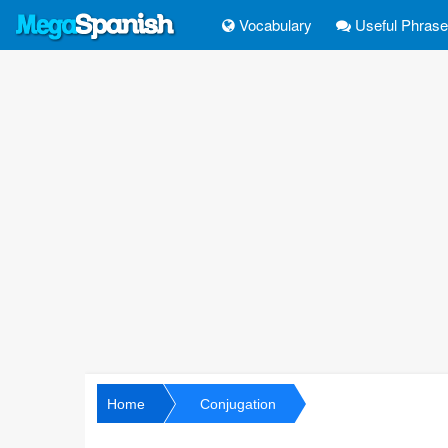
Vocabulary
Useful Phras
Home
Conjugation