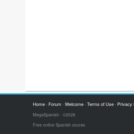
Home
Forum
Welcome
Terms of Use
Privacy 
·
·
·
·
MegaSpanish - ©2026
Free online Spanish course.