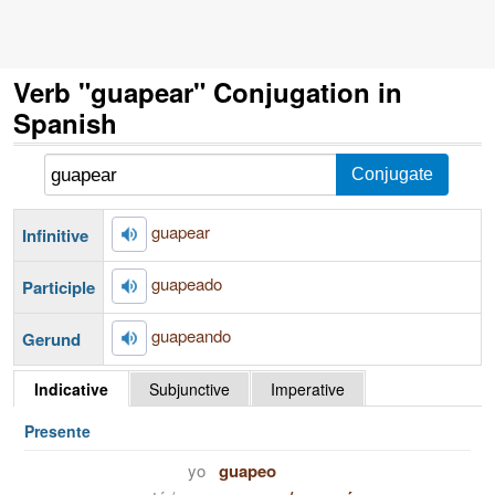
Verb "guapear" Conjugation in
Spanish
guapear
Infinitive
guapeado
Participle
guapeando
Gerund
Indicative
Subjunctive
Imperative
Presente
yo
guapeo