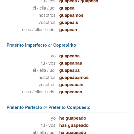
tú / vos
guapeas
/
guapeás
él / ella / ud.
guapea
nosotros
guapeamos
vosotros
guapeáis
ellos / ellas / uds.
guapean
Pretérito Imperfecto
or
Copretérito
yo
guapeaba
tú / vos
guapeabas
él / ella / ud.
guapeaba
nosotros
guapeábamos
vosotros
guapeabais
ellos / ellas / uds.
guapeaban
Pretérito Perfecto
or
Pretérito Compuesto
yo
he guapeado
tú / vos
has guapeado
él / ella / ud.
ha guapeado