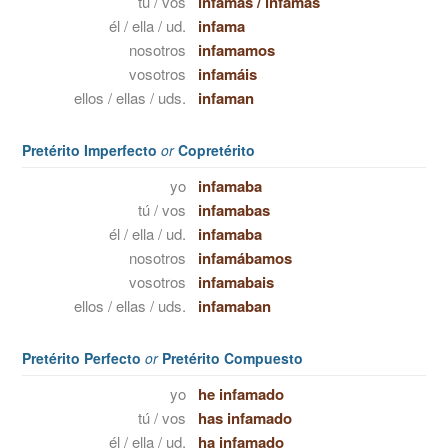
tú / vos
infamas
/
infamás
él / ella / ud.
infama
nosotros
infamamos
vosotros
infamáis
ellos / ellas / uds.
infaman
Pretérito Imperfecto
or
Copretérito
yo
infamaba
tú / vos
infamabas
él / ella / ud.
infamaba
nosotros
infamábamos
vosotros
infamabais
ellos / ellas / uds.
infamaban
Pretérito Perfecto
or
Pretérito Compuesto
yo
he infamado
tú / vos
has infamado
él / ella / ud.
ha infamado