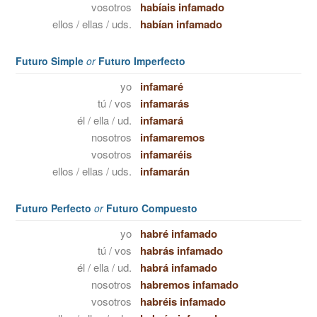
vosotros
habíais infamado
ellos / ellas / uds.
habían infamado
Futuro Simple
or
Futuro Imperfecto
yo
infamaré
tú / vos
infamarás
él / ella / ud.
infamará
nosotros
infamaremos
vosotros
infamaréis
ellos / ellas / uds.
infamarán
Futuro Perfecto
or
Futuro Compuesto
yo
habré infamado
tú / vos
habrás infamado
él / ella / ud.
habrá infamado
nosotros
habremos infamado
vosotros
habréis infamado