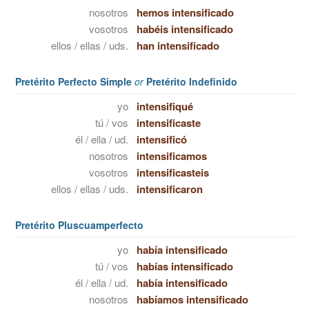
nosotros
hemos intensificado
vosotros
habéis intensificado
ellos / ellas / uds.
han intensificado
Pretérito Perfecto Simple
or
Pretérito Indefinido
yo
intensifiqué
tú / vos
intensificaste
él / ella / ud.
intensificó
nosotros
intensificamos
vosotros
intensificasteis
ellos / ellas / uds.
intensificaron
Pretérito Pluscuamperfecto
yo
había intensificado
tú / vos
habías intensificado
él / ella / ud.
había intensificado
nosotros
habíamos intensificado