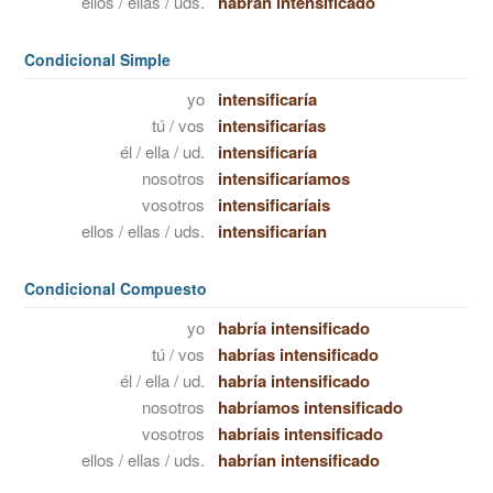
ellos / ellas / uds.
habrán intensificado
Condicional Simple
yo
intensificaría
tú / vos
intensificarías
él / ella / ud.
intensificaría
nosotros
intensificaríamos
vosotros
intensificaríais
ellos / ellas / uds.
intensificarían
Condicional Compuesto
yo
habría intensificado
tú / vos
habrías intensificado
él / ella / ud.
habría intensificado
nosotros
habríamos intensificado
vosotros
habríais intensificado
ellos / ellas / uds.
habrían intensificado