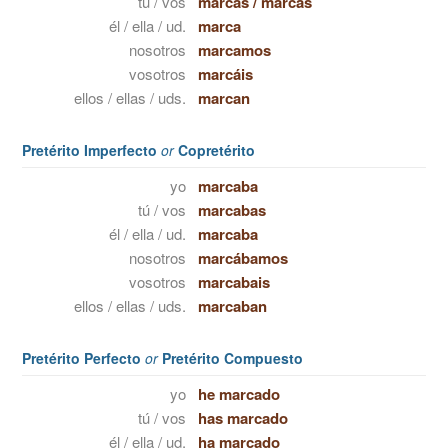
tú / vos
marcas
/
marcás
él / ella / ud.
marca
nosotros
marcamos
vosotros
marcáis
ellos / ellas / uds.
marcan
Pretérito Imperfecto
or
Copretérito
yo
marcaba
tú / vos
marcabas
él / ella / ud.
marcaba
nosotros
marcábamos
vosotros
marcabais
ellos / ellas / uds.
marcaban
Pretérito Perfecto
or
Pretérito Compuesto
yo
he marcado
tú / vos
has marcado
él / ella / ud.
ha marcado