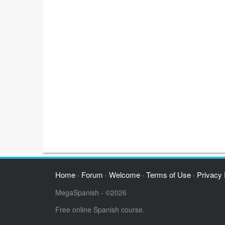
Home
Forum
Welcome
Terms of Use
Privacy 
·
·
·
·
MegaSpanish - ©2026
Free online Spanish course.