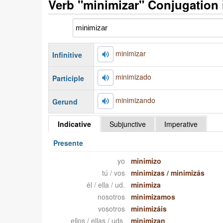
Verb "minimizar" Conjugation 
minimizar
Infinitive
minimizado
Participle
minimizando
Gerund
Indicative
Subjunctive
Imperative
Presente
yo
minimizo
tú / vos
minimizas
/
minimizás
él / ella / ud.
minimiza
nosotros
minimizamos
vosotros
minimizáis
ellos / ellas / uds.
minimizan