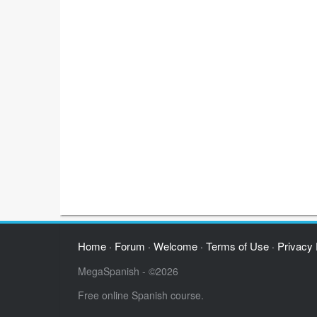
Home
Forum
Welcome
Terms of Use
Privacy 
·
·
·
·
MegaSpanish - ©2026
Free online Spanish course.