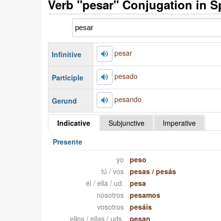
Verb "pesar" Conjugation in S
pesar
Infinitive
pesado
Participle
pesando
Gerund
Indicative
Subjunctive
Imperative
Presente
yo
peso
tú / vos
pesas
/
pesás
él / ella / ud.
pesa
nosotros
pesamos
vosotros
pesáis
ellos / ellas / uds.
pesan