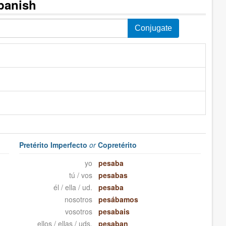
panish
Pretérito Imperfecto
or
Copretérito
yo
pesaba
tú / vos
pesabas
él / ella / ud.
pesaba
nosotros
pesábamos
vosotros
pesabais
ellos / ellas / uds.
pesaban