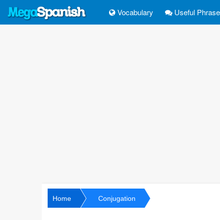
Vocabulary
Useful Phras
Home
Conjugation