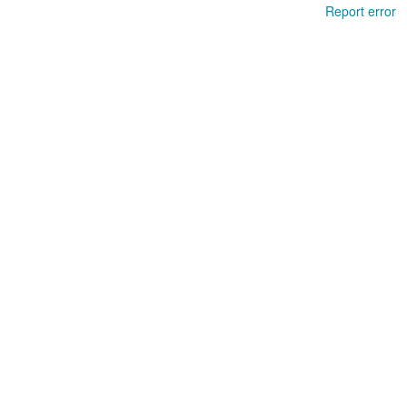
Report error