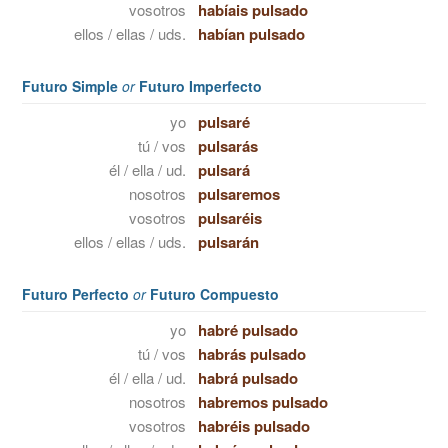
vosotros
habíais pulsado
ellos / ellas / uds.
habían pulsado
Futuro Simple
or
Futuro Imperfecto
yo
pulsaré
tú / vos
pulsarás
él / ella / ud.
pulsará
nosotros
pulsaremos
vosotros
pulsaréis
ellos / ellas / uds.
pulsarán
Futuro Perfecto
or
Futuro Compuesto
yo
habré pulsado
tú / vos
habrás pulsado
él / ella / ud.
habrá pulsado
nosotros
habremos pulsado
vosotros
habréis pulsado