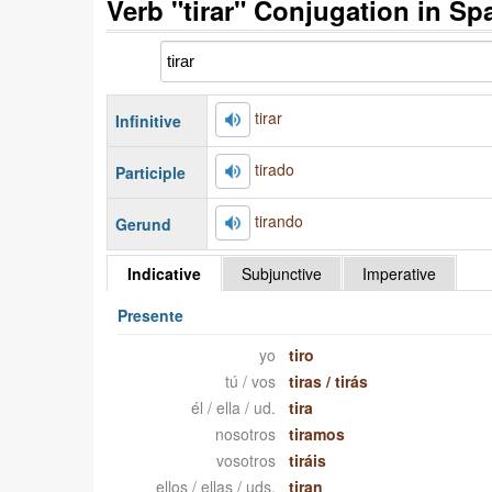
Verb "tirar" Conjugation in Sp
tirar
Infinitive
tirado
Participle
tirando
Gerund
Indicative
Subjunctive
Imperative
Presente
yo
tiro
tú / vos
tiras
/
tirás
él / ella / ud.
tira
nosotros
tiramos
vosotros
tiráis
ellos / ellas / uds.
tiran