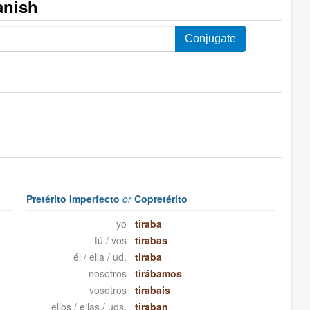
anish
Pretérito Imperfecto
or
Copretérito
yo
tiraba
tú / vos
tirabas
él / ella / ud.
tiraba
nosotros
tirábamos
vosotros
tirabais
ellos / ellas / uds.
tiraban