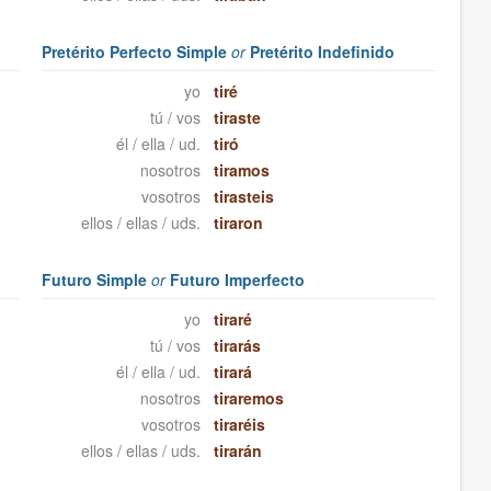
Pretérito Perfecto Simple
or
Pretérito Indefinido
yo
tiré
tú / vos
tiraste
él / ella / ud.
tiró
nosotros
tiramos
vosotros
tirasteis
ellos / ellas / uds.
tiraron
Futuro Simple
or
Futuro Imperfecto
yo
tiraré
tú / vos
tirarás
él / ella / ud.
tirará
nosotros
tiraremos
vosotros
tiraréis
ellos / ellas / uds.
tirarán