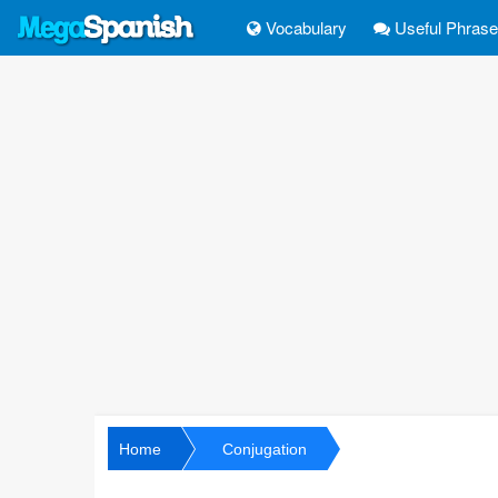
Vocabulary
Useful Phras
Home
Conjugation