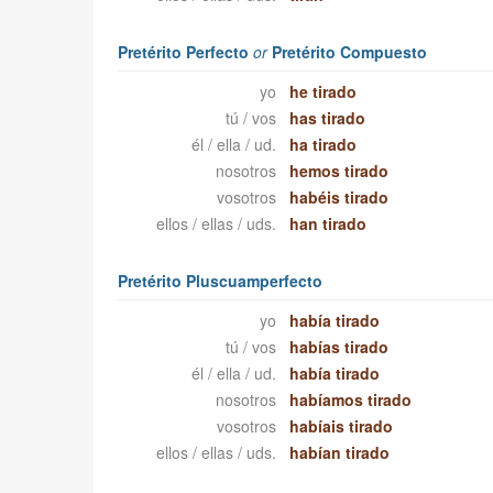
Pretérito Perfecto
or
Pretérito Compuesto
yo
he tirado
tú / vos
has tirado
él / ella / ud.
ha tirado
nosotros
hemos tirado
vosotros
habéis tirado
ellos / ellas / uds.
han tirado
Pretérito Pluscuamperfecto
yo
había tirado
tú / vos
habías tirado
él / ella / ud.
había tirado
nosotros
habíamos tirado
vosotros
habíais tirado
ellos / ellas / uds.
habían tirado