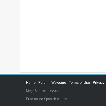
Home
Forum
Welcome
Terms of Use
Privacy 
·
·
·
·
MegaSpanish - ©2026
Free online Spanish course.