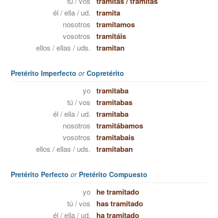
tú / vos
tramitas
/
tramitás
él / ella / ud.
tramita
nosotros
tramitamos
vosotros
tramitáis
ellos / ellas / uds.
tramitan
Pretérito Imperfecto
or
Copretérito
yo
tramitaba
tú / vos
tramitabas
él / ella / ud.
tramitaba
nosotros
tramitábamos
vosotros
tramitabais
ellos / ellas / uds.
tramitaban
Pretérito Perfecto
or
Pretérito Compuesto
yo
he tramitado
tú / vos
has tramitado
él / ella / ud.
ha tramitado