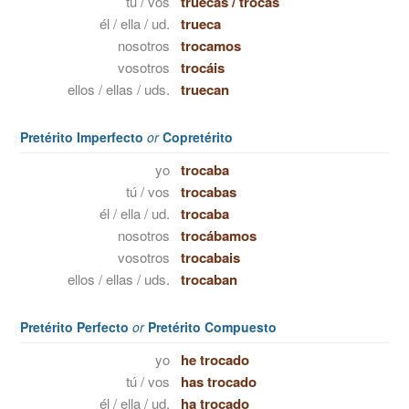
tú / vos
truecas
/
trocás
él / ella / ud.
trueca
nosotros
trocamos
vosotros
trocáis
ellos / ellas / uds.
truecan
Pretérito Imperfecto
or
Copretérito
yo
trocaba
tú / vos
trocabas
él / ella / ud.
trocaba
nosotros
trocábamos
vosotros
trocabais
ellos / ellas / uds.
trocaban
Pretérito Perfecto
or
Pretérito Compuesto
yo
he trocado
tú / vos
has trocado
él / ella / ud.
ha trocado